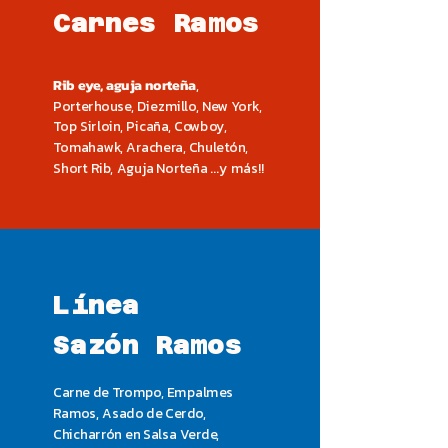
Carnes Ramos
Rib eye, aguja norteña
,
Porterhouse, Diezmillo, New York,
Top Sirloin, Picaña, Cowboy,
Tomahawk, Arachera, Chuletón,
Short Rib, Aguja Norteña ...y más!!
Línea
Sazón Ramos
Carne de Trompo, Empalmes
Ramos, Asado de Cerdo,
Chicharrón en Salsa Verde,