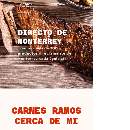
EdoMex.
DIRECTO DE
MONTERREY
Traemos
más de 200
productos
directamente de
Monterrey cada semana!!
CARNES RAMOS
CERCA DE MI