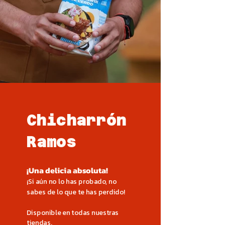
Chicharrón
Ramos
¡Una delicia absoluta!
¡Si aún no lo has probado, no
sabes de lo que te has perdido!
Disponible en todas nuestras
tiendas.