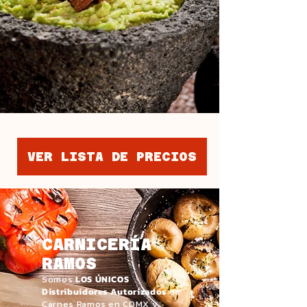
VER LISTA DE PRECIOS
CARNICERÍA
RAMOS
Somos
LOS ÚNICOS
Distribuidores Autorizados
de
Carnes Ramos en CDMX y