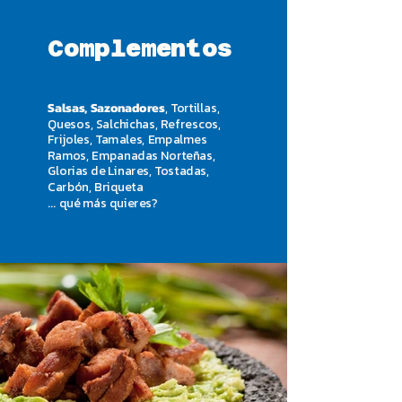
Complementos
Salsas, Sazonadores
, Tortillas,
Quesos, Salchichas, Refrescos,
Frijoles, Tamales, Empalmes
Ramos, Empanadas Norteñas,
Glorias de Linares, Tostadas,
Carbón, Briqueta
... qué más quieres?